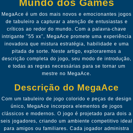
Mundo dos Games
MegaAce é um dos mais novos e emocionantes jogos
de tabuleiro a capturar a atenção de entusiastas e
críticos ao redor do mundo. Com a palavra-chave
intrigante "55 xx", MegaAce promete uma experiência
inovadora que mistura estratégia, habilidade e uma
pitada de sorte. Neste artigo, exploraremos a
descrição completa do jogo, seu modo de introdução,
e todas as regras necessárias para se tornar um
mestre no MegaAce.
Descrição do MegaAce
Com um tabuleiro de jogo colorido e peças de design
único, MegaAce incorpora elementos de jogos
clássicos e modernos. O jogo é projetado para dois a
seis jogadores, criando um ambiente competitivo ideal
para amigos ou familiares. Cada jogador administra