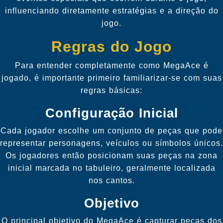
influenciando diretamente estratégias e a direção do
jogo.
Regras do Jogo
Para entender completamente como MegaAce é
jogado, é importante primeiro familiarizar-se com suas
regras básicas:
Configuração Inicial
Cada jogador escolhe um conjunto de peças que pode
representar personagens, veículos ou símbolos únicos.
Os jogadores então posicionam suas peças na zona
inicial marcada no tabuleiro, geralmente localizada
nos cantos.
Objetivo
O principal objetivo do MegaAce é capturar peças dos