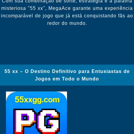
Com sua combinação de sorte, estratégia e a palavra
misteriosa "55 xx", MegaAce garante uma experiência
incomparável de jogo que já está conquistando fãs ao
redor do mundo.
55 xx – O Destino Definitivo para Entusiastas de
Jogos em Todo o Mundo