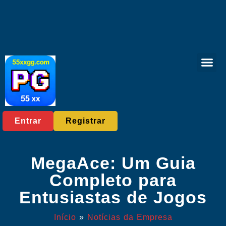
Jogos de cas
Sobre nós
Notícias da 
Entrar
Registrar
MegaAce: Um Guia
Completo para
Entusiastas de Jogos
Início
»
Notícias da Empresa