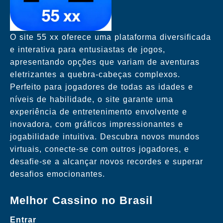
O site 55 xx oferece uma plataforma diversificada
e interativa para entusiastas de jogos,
apresentando opções que variam de aventuras
eletrizantes a quebra-cabeças complexos.
Perfeito para jogadores de todas as idades e
níveis de habilidade, o site garante uma
experiência de entretenimento envolvente e
inovadora, com gráficos impressionantes e
jogabilidade intuitiva. Descubra novos mundos
virtuais, conecte-se com outros jogadores, e
desafie-se a alcançar novos recordes e superar
desafios emocionantes.
Melhor Cassino no Brasil
Entrar