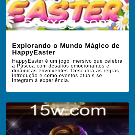
Explorando o Mundo Mágico de
HappyEaster
HappyEaster é um jogo imersivo que celebra
a Páscoa com desafios emocionantes e
dinâmicas envolventes. Descubra as regras,
introdução e como eventos atuais se
integram à experiência.