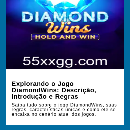
Explorando o Jogo
DiamondWins: Descrição,
Introdução e Regras
Saiba tudo sobre o jogo DiamondWins, suas
regras, características únicas e como ele se
encaixa no cenário atual dos jogos.