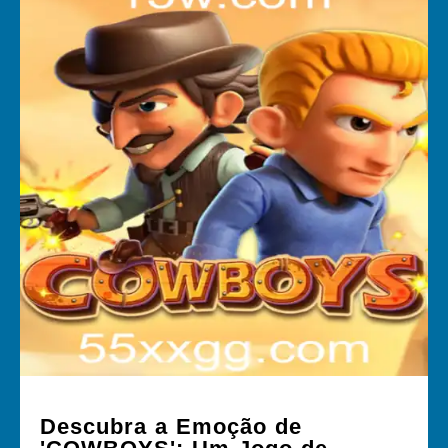
Descubra a Emoção de