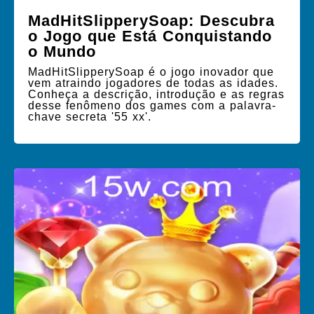
MadHitSlipperySoap: Descubra
o Jogo que Está Conquistando
o Mundo
MadHitSlipperySoap é o jogo inovador que
vem atraindo jogadores de todas as idades.
Conheça a descrição, introdução e as regras
desse fenômeno dos games com a palavra-
chave secreta '55 xx'.