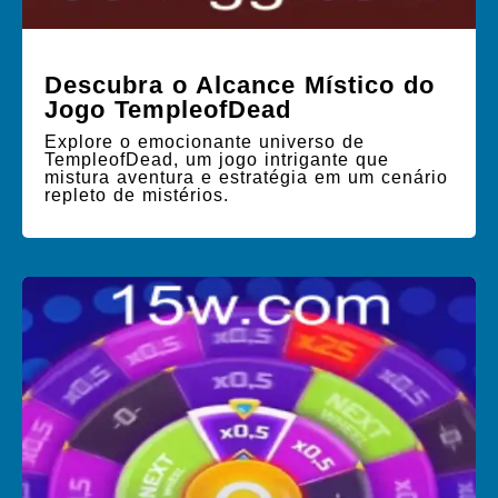
Descubra o Alcance Místico do
Jogo TempleofDead
Explore o emocionante universo de
TempleofDead, um jogo intrigante que
mistura aventura e estratégia em um cenário
repleto de mistérios.