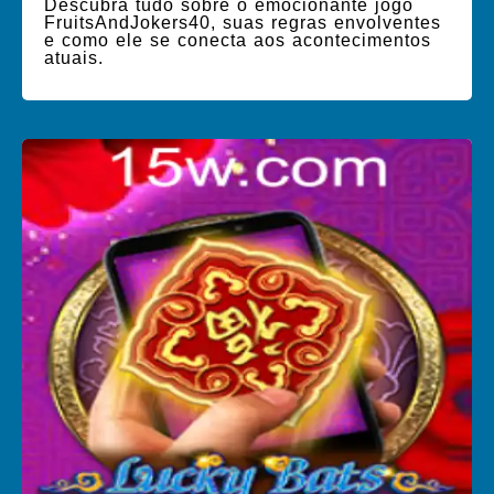
Descubra tudo sobre o emocionante jogo
FruitsAndJokers40, suas regras envolventes
e como ele se conecta aos acontecimentos
atuais.