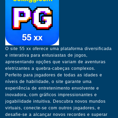
O site 55 xx oferece uma plataforma diversificada
e interativa para entusiastas de jogos,
apresentando opções que variam de aventuras
eletrizantes a quebra-cabeças complexos.
Perfeito para jogadores de todas as idades e
níveis de habilidade, o site garante uma
experiência de entretenimento envolvente e
inovadora, com gráficos impressionantes e
jogabilidade intuitiva. Descubra novos mundos
virtuais, conecte-se com outros jogadores, e
desafie-se a alcançar novos recordes e superar