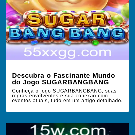
Descubra o Fascinante Mundo
do Jogo SUGARBANGBANG
Conheça o jogo SUGARBANGBANG, suas
regras envolventes e sua conexão com
eventos atuais, tudo em um artigo detalhado.