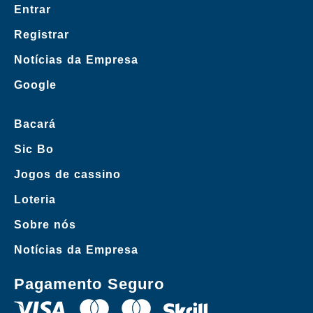
Entrar
Registrar
Notícias da Empresa
Google
Bacará
Sic Bo
Jogos de cassino
Loteria
Sobre nós
Notícias da Empresa
Pagamento Seguro