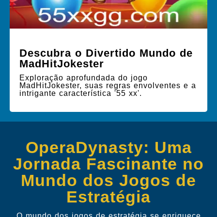
Descubra o Divertido Mundo de
MadHitJokester
Exploração aprofundada do jogo
MadHitJokester, suas regras envolventes e a
intrigante característica '55 xx'.
OperaDynasty: Uma
Jornada Fascinante no
Mundo dos Jogos de
Estratégia
O mundo dos jogos de estratégia se enriquece