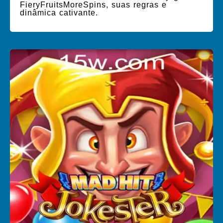
FieryFruitsMoreSpins, suas regras e
dinâmica cativante.