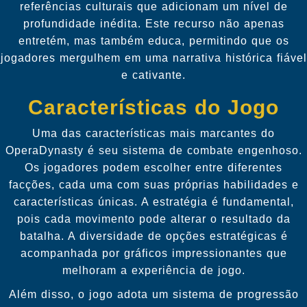
referências culturais que adicionam um nível de
profundidade inédita. Este recurso não apenas
entretém, mas também educa, permitindo que os
jogadores mergulhem em uma narrativa histórica fiável
e cativante.
Características do Jogo
Uma das características mais marcantes do
OperaDynasty é seu sistema de combate engenhoso.
Os jogadores podem escolher entre diferentes
facções, cada uma com suas próprias habilidades e
características únicas. A estratégia é fundamental,
pois cada movimento pode alterar o resultado da
batalha. A diversidade de opções estratégicas é
acompanhada por gráficos impressionantes que
melhoram a experiência de jogo.
Além disso, o jogo adota um sistema de progressão