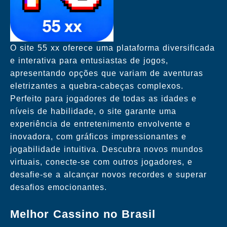
O site 55 xx oferece uma plataforma diversificada
e interativa para entusiastas de jogos,
apresentando opções que variam de aventuras
eletrizantes a quebra-cabeças complexos.
Perfeito para jogadores de todas as idades e
níveis de habilidade, o site garante uma
experiência de entretenimento envolvente e
inovadora, com gráficos impressionantes e
jogabilidade intuitiva. Descubra novos mundos
virtuais, conecte-se com outros jogadores, e
desafie-se a alcançar novos recordes e superar
desafios emocionantes.
Melhor Cassino no Brasil