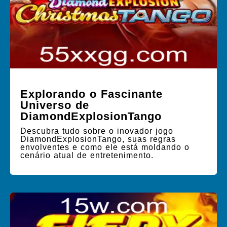
Explorando o Fascinante
Universo de
DiamondExplosionTango
Descubra tudo sobre o inovador jogo
DiamondExplosionTango, suas regras
envolventes e como ele está moldando o
cenário atual de entretenimento.