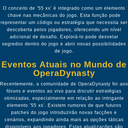
O conceito de '55 xx' é integrado como um elemento
chave nas mecânicas do jogo. Esta função pode
representar um código ou estratégia que necessita ser
descoberta pelos jogadores, oferecendo um nível
adicional de desafio. Explorá-lo pode desvelar
segredos dentro do jogo e abrir novas possibilidades
de jogo.
Eventos Atuais no Mundo de
OperaDynasty
Recentemente, a comunidade de OperaDynasty foi aos
fóruns e eventos ao vivo para discutir estratégias
otimizadas, especialmente em relação ao intrigante
elemento '55 xx'. Existem rumores de que futuros
patches do jogo introduzirão novas facções e
cenários, expandindo ainda mais as opções táticas
disponíveis aos jogadores. Estas atualizações são