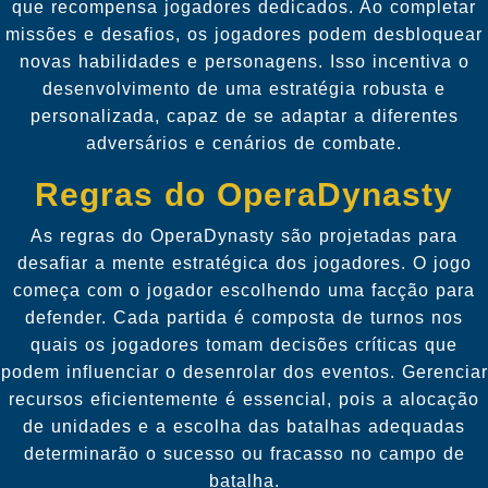
que recompensa jogadores dedicados. Ao completar
missões e desafios, os jogadores podem desbloquear
novas habilidades e personagens. Isso incentiva o
desenvolvimento de uma estratégia robusta e
personalizada, capaz de se adaptar a diferentes
adversários e cenários de combate.
Regras do OperaDynasty
As regras do OperaDynasty são projetadas para
desafiar a mente estratégica dos jogadores. O jogo
começa com o jogador escolhendo uma facção para
defender. Cada partida é composta de turnos nos
quais os jogadores tomam decisões críticas que
podem influenciar o desenrolar dos eventos. Gerenciar
recursos eficientemente é essencial, pois a alocação
de unidades e a escolha das batalhas adequadas
determinarão o sucesso ou fracasso no campo de
batalha.