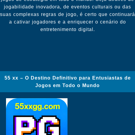
jogabilidade inovadora, de eventos culturais ou das
suas complexas regras de jogo, é certo que continuará
a cativar jogadores e a enriquecer o cenário do
entretenimento digital.
55 xx – O Destino Definitivo para Entusiastas de
Jogos em Todo o Mundo