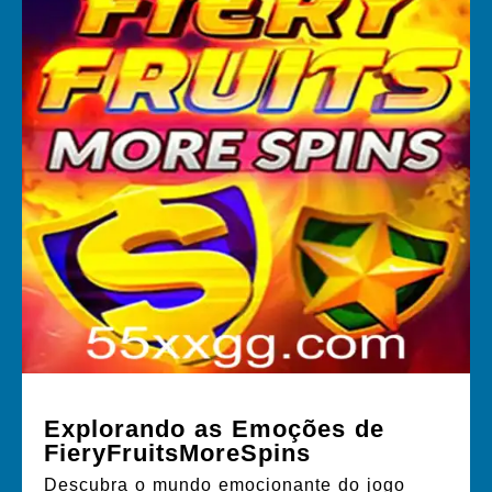
Explorando as Emoções de
FieryFruitsMoreSpins
Descubra o mundo emocionante do jogo